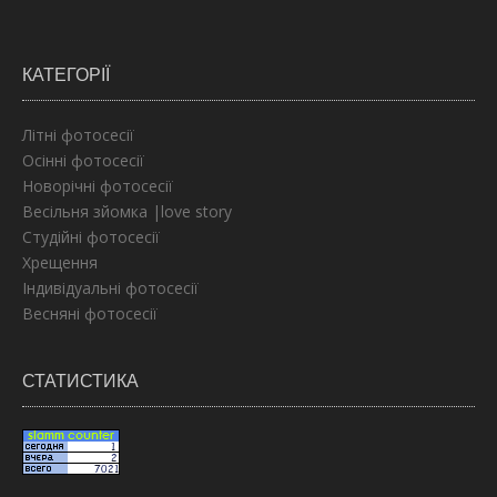
КАТЕГОРІЇ
Літні фотосесії
Осінні фотосесії
Новорічні фотосесії
Весільня зйомка |love story
Студійні фотосесії
Хрещення
Індивідуальні фотосесії
Весняні фотосесії
СТАТИСТИКА