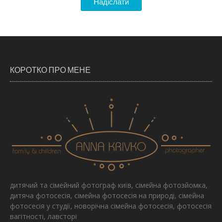
КОРОТКО ПРО МЕНЕ
дитячий та сімейний фотограф київ, сімейна фотозйомка,
дитяча фотосесія, сімейна фотосесія на природі, сімейна
фотосесія у студії, новорічна сімейна фотосесія, фотосесія
вагітності, лавсторі