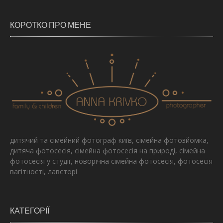
КОРОТКО ПРО МЕНЕ
дитячий та сімейний фотограф київ, сімейна фотозйомка,
дитяча фотосесія, сімейна фотосесія на природі, сімейна
фотосесія у студії, новорічна сімейна фотосесія, фотосесія
вагітності, лавсторі
КАТЕГОРІЇ